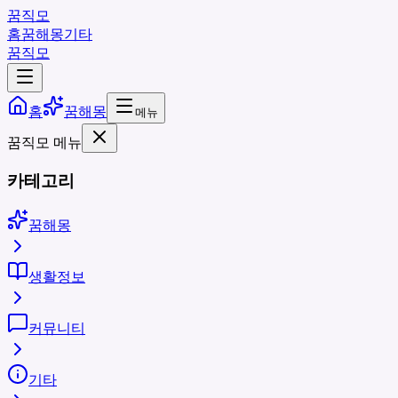
꿈직모
홈
꿈해몽
기타
꿈직모
홈
꿈해몽
메뉴
꿈직모 메뉴
카테고리
꿈해몽
생활정보
커뮤니티
기타