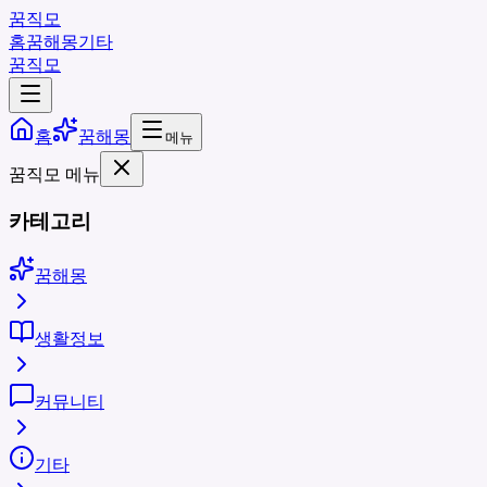
꿈직모
홈
꿈해몽
기타
꿈직모
홈
꿈해몽
메뉴
꿈직모 메뉴
카테고리
꿈해몽
생활정보
커뮤니티
기타