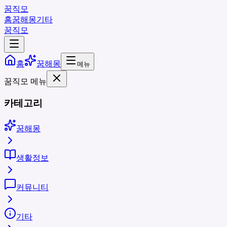
꿈직모
홈
꿈해몽
기타
꿈직모
홈
꿈해몽
메뉴
꿈직모 메뉴
카테고리
꿈해몽
생활정보
커뮤니티
기타