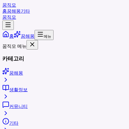
꿈직모
홈
꿈해몽
기타
꿈직모
홈
꿈해몽
메뉴
꿈직모 메뉴
카테고리
꿈해몽
생활정보
커뮤니티
기타