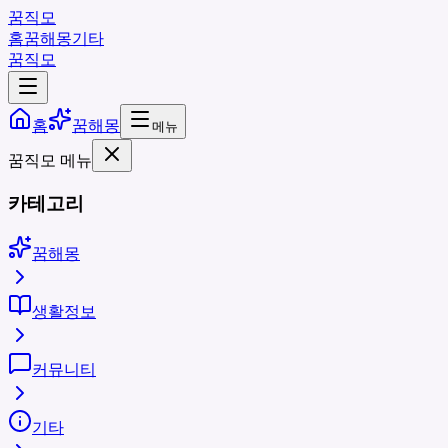
꿈직모
홈
꿈해몽
기타
꿈직모
홈
꿈해몽
메뉴
꿈직모 메뉴
카테고리
꿈해몽
생활정보
커뮤니티
기타