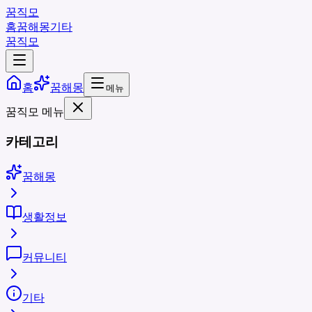
꿈직모
홈
꿈해몽
기타
꿈직모
홈
꿈해몽
메뉴
꿈직모 메뉴
카테고리
꿈해몽
생활정보
커뮤니티
기타