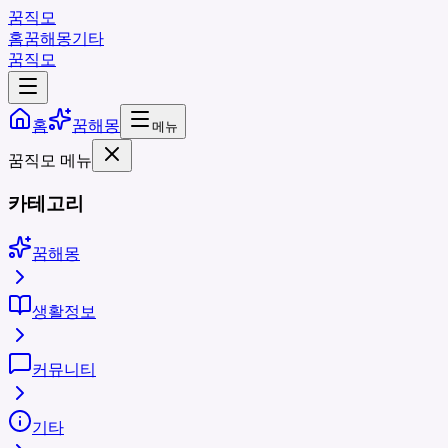
꿈직모
홈
꿈해몽
기타
꿈직모
홈
꿈해몽
메뉴
꿈직모 메뉴
카테고리
꿈해몽
생활정보
커뮤니티
기타