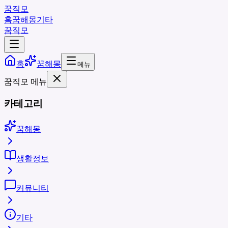
꿈직모
홈
꿈해몽
기타
꿈직모
홈
꿈해몽
메뉴
꿈직모 메뉴
카테고리
꿈해몽
생활정보
커뮤니티
기타