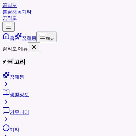
꿈직모
홈
꿈해몽
기타
꿈직모
홈
꿈해몽
메뉴
꿈직모 메뉴
카테고리
꿈해몽
생활정보
커뮤니티
기타