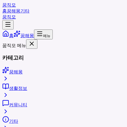
꿈직모
홈
꿈해몽
기타
꿈직모
홈
꿈해몽
메뉴
꿈직모 메뉴
카테고리
꿈해몽
생활정보
커뮤니티
기타