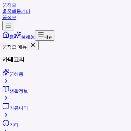
꿈직모
홈
꿈해몽
기타
꿈직모
홈
꿈해몽
메뉴
꿈직모 메뉴
카테고리
꿈해몽
생활정보
커뮤니티
기타