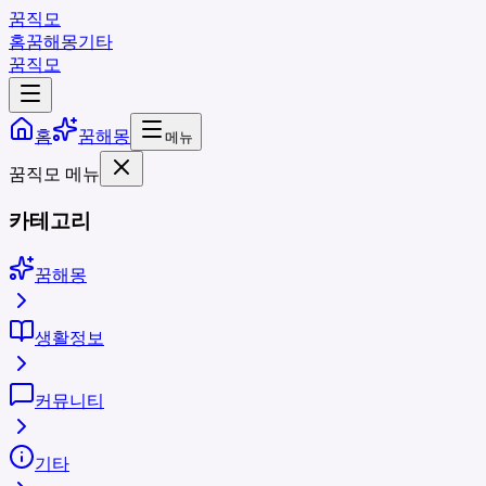
꿈직모
홈
꿈해몽
기타
꿈직모
홈
꿈해몽
메뉴
꿈직모 메뉴
카테고리
꿈해몽
생활정보
커뮤니티
기타