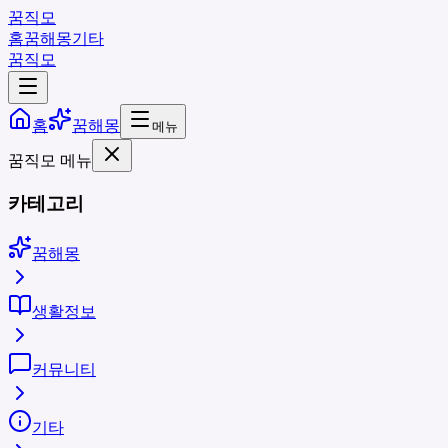
꿈직모
홈
꿈해몽
기타
꿈직모
홈
꿈해몽
메뉴
꿈직모 메뉴
카테고리
꿈해몽
생활정보
커뮤니티
기타