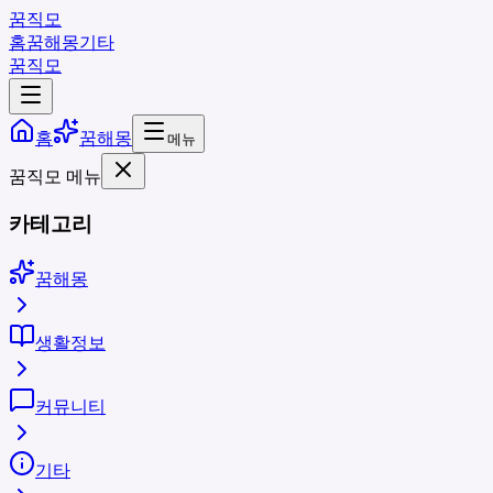
꿈직모
홈
꿈해몽
기타
꿈직모
홈
꿈해몽
메뉴
꿈직모 메뉴
카테고리
꿈해몽
생활정보
커뮤니티
기타