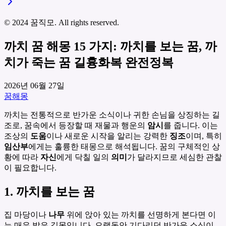
© 2024 꿈직모. All rights reserved.
까치 꿈 해몽 15 가지: 까치를 보는 꿈, 까
치가 죽는 꿈 길흉화복 완전정복
2026년 06월 27일
꿈해몽
까치는 전통적으로 반가운 소식이나 귀한 손님을 상징하는 길
조로, 꿈속에서 등장할 때 재물과 행운의
암시
를 줍니다. 이는
조상의
도움
이나 새로운 시작을 알리는 강력한
징조
이며, 특히
임산부
에게는 훌륭한 태몽으로 해석됩니다. 꿈의 구체적인 상
황에 따라
자신
에게 닥칠 일의
의미
가 달라지므로 세심한 관찰
이 필요합니다.
1. 까치를 보는 꿈
집 마당이나
나무
위에 앉아 있는 까치를 선명하게 본다면 이
는 매우 밝은 길몽입니다. 오랫동안 기다리던 반가운 소식이