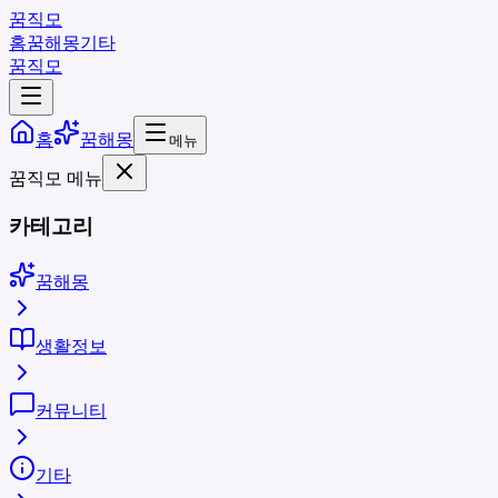
꿈직모
홈
꿈해몽
기타
꿈직모
홈
꿈해몽
메뉴
꿈직모 메뉴
카테고리
꿈해몽
생활정보
커뮤니티
기타