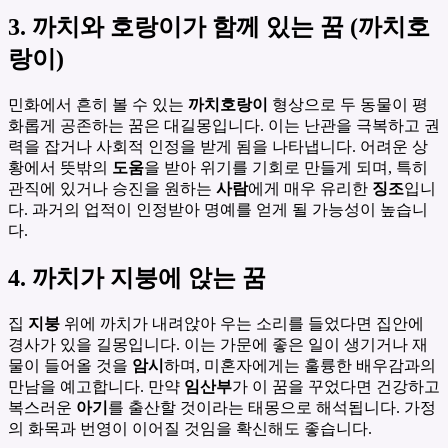
3. 까치와 호랑이가 함께 있는 꿈 (까치호
랑이)
민화에서 흔히 볼 수 있는
까치호랑이
형상으로 두 동물이 평
화롭게 공존하는 꿈은 대길몽입니다. 이는 난관을 극복하고 권
력을 잡거나 사회적 인정을 받게 됨을 나타냅니다. 어려운 상
황에서 뜻밖의
도움
을 받아 위기를 기회로 만들게 되며, 특히
관직에 있거나 승진을 원하는
사람
에게 매우 유리한
징조
입니
다. 과거의 업적이 인정받아 명예를 얻게 될 가능성이 높습니
다.
4. 까치가 지붕에 앉는 꿈
집
지붕
위에 까치가 내려앉아 우는 소리를 들었다면 집안에
경사가 있을 길몽입니다. 이는 가문에 좋은 일이 생기거나 재
물이 들어올 것을
암시
하며, 미혼자에게는 훌륭한 배우감과의
만남을 예고합니다. 만약
임산부
가 이 꿈을 꾸었다면 건강하고
복스러운
아기
를 출산할 것이라는 태몽으로 해석됩니다. 가정
의 화목과 번영이 이어질 것임을 확신해도 좋습니다.