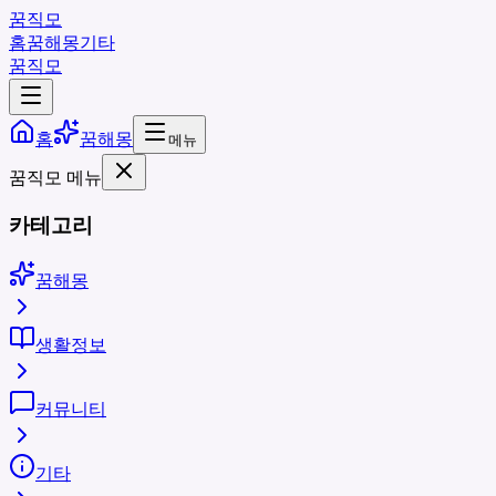
꿈직모
홈
꿈해몽
기타
꿈직모
홈
꿈해몽
메뉴
꿈직모 메뉴
카테고리
꿈해몽
생활정보
커뮤니티
기타