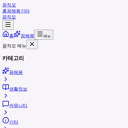
꿈직모
홈
꿈해몽
기타
꿈직모
홈
꿈해몽
메뉴
꿈직모 메뉴
카테고리
꿈해몽
생활정보
커뮤니티
기타