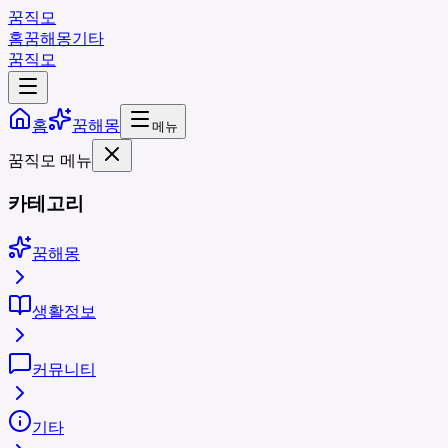
꿈직모
홈
꿈해몽
기타
꿈직모
홈
꿈해몽
메뉴
꿈직모 메뉴
카테고리
꿈해몽
생활정보
커뮤니티
기타