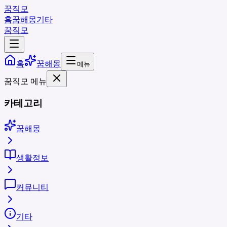
꿈직모
홈
꿈해몽
기타
꿈직모
홈
꿈해몽
메뉴
꿈직모 메뉴
카테고리
꿈해몽
생활정보
커뮤니티
기타