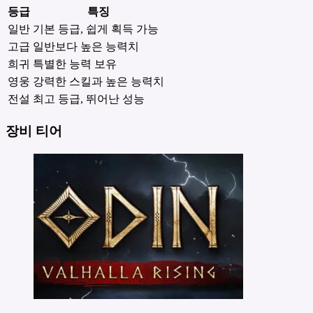
등급
특징
일반
기본 등급, 쉽게 획득 가능
고급
일반보다 높은 능력치
희귀
특별한 능력 보유
영웅
강력한 스킬과 높은 능력치
전설
최고 등급, 뛰어난 성능
장비 티어