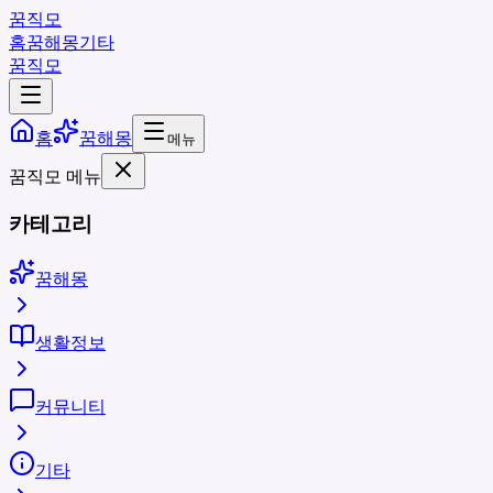
꿈직모
홈
꿈해몽
기타
꿈직모
홈
꿈해몽
메뉴
꿈직모 메뉴
카테고리
꿈해몽
생활정보
커뮤니티
기타