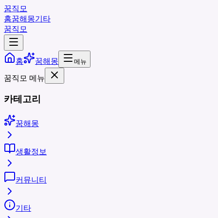
꿈직모
홈
꿈해몽
기타
꿈직모
홈
꿈해몽
메뉴
꿈직모 메뉴
카테고리
꿈해몽
생활정보
커뮤니티
기타