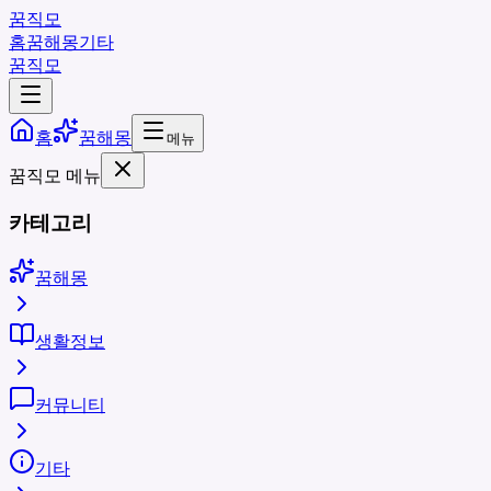
꿈직모
홈
꿈해몽
기타
꿈직모
홈
꿈해몽
메뉴
꿈직모 메뉴
카테고리
꿈해몽
생활정보
커뮤니티
기타