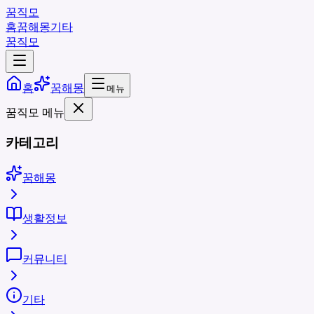
꿈직모
홈
꿈해몽
기타
꿈직모
홈
꿈해몽
메뉴
꿈직모 메뉴
카테고리
꿈해몽
생활정보
커뮤니티
기타