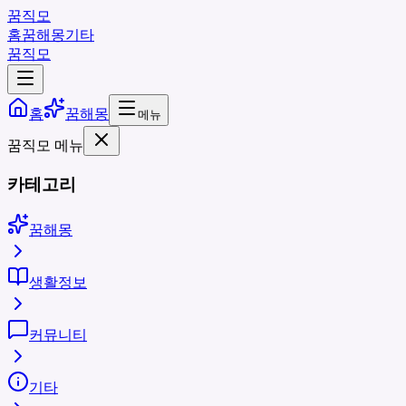
꿈직모
홈
꿈해몽
기타
꿈직모
홈
꿈해몽
메뉴
꿈직모 메뉴
카테고리
꿈해몽
생활정보
커뮤니티
기타