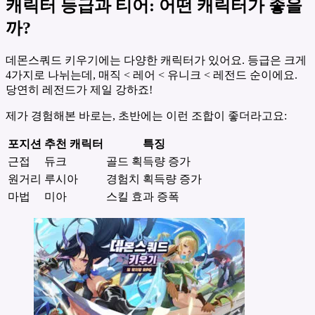
캐릭터 등급과 티어: 어떤 캐릭터가 좋을
까?
데몬스쿼드 키우기에는 다양한 캐릭터가 있어요. 등급은 크게
4가지로 나뉘는데, 매직 < 레어 < 유니크 < 레전드 순이에요.
당연히 레전드가 제일 강하죠!
제가 경험해본 바로는, 초반에는 이런 조합이 좋더라고요:
포지션
추천 캐릭터
특징
근접
듀크
골드 획득량 증가
원거리
루시아
경험치 획득량 증가
마법
미아
스킬 효과 증폭