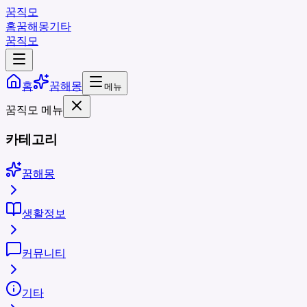
꿈직모
홈
꿈해몽
기타
꿈직모
홈
꿈해몽
메뉴
꿈직모 메뉴
카테고리
꿈해몽
생활정보
커뮤니티
기타